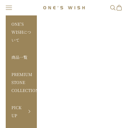
コンテンツへスキップ
メニューを開く
検索を開
カート
ONE'S WISH Web Store
ONE’S
WISHにつ
いて
商品一覧
PREMIUM
STONE
COLLECTION
PICK
UP