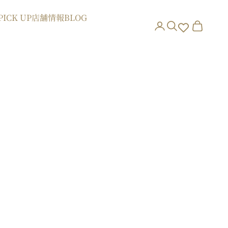
PICK UP
店舗情報
BLOG
アカウントページに
検索を開く
カートを