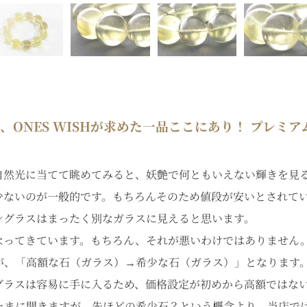
NES WISHが求めた一品ここにあり！ プレミアム 
自然光に当てて眺めてみると、妖艶で何ともいえない輝きを見
少ないのが一般的です。もちろんそのため値段が安いとされて
ングラスはまったく別なガラスに見えると思います。
なってきています。もちろん、それが悪いわけではありません
が、「高額な石（ガラス）→希少な石（ガラス）」となります
グラスは容易に手に入るため、価格設定が初めから高額ではな
たまに聞きますが、先ほどの希少石？という概念より、当店で